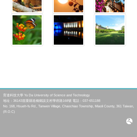
育達科技大學 Yu Da University of Science and Technology
地址：36143苗栗縣造橋鄉談文村學府路168號 電話：037-651188
No. 168, Hsueh-fu Rd., Tanwen Village, Chaochiao Township, Miaoli County, 361 Taiwan,
(R.O.C)